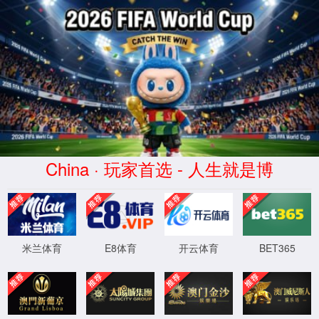
中国·伟德bv1946(股份有限公司)-官方网站
伟德bv1946官网－智慧运营与RFID解决方案提供商 |
产品中心
>
声磁防盗系统
声磁防盗系统
我们提供技术前沿的智慧运营一站式解决方案：声磁/RFID
商品防盗系统（支持云技术、云平台、云服务）、RFID全链路管
理、远程可视巡店、客流量与试穿统计分析、零售OA、资产管
理、图书管理、仓储管理、溯源管理，以及软硬件产品的定制开
发。以专业技术和成熟方案，助力企业降本增效、数智化转型。