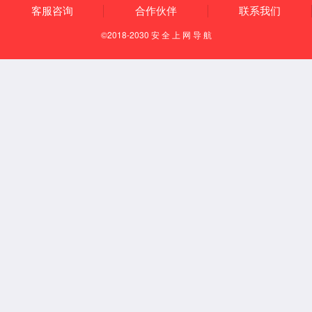
声磁-带绳榔头
XAM-DE18型声磁软标签消磁器
共27条
1
2
3
下一页
© 2026
伟德bv1946官网－智慧运营与RFID解决方案提供商 | 零
售·政企·智慧场景
蜀ICP备20019573号-1/蜀ICP备20019573